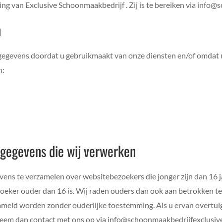
g van Exclusive Schoonmaakbedrijf . Zij is te bereiken via info@
n
gevens doordat u gebruikmaakt van onze diensten en/of omdat u d
n:
sgegevens die wij verwerken
evens te verzamelen over websitebezoekers die jonger zijn dan 16 
eker ouder dan 16 is. Wij raden ouders dan ook aan betrokken te z
ameld worden zonder ouderlijke toestemming. Als u ervan overtuig
em dan contact met ons op via info@schoonmaakbedrijfexclusive.n