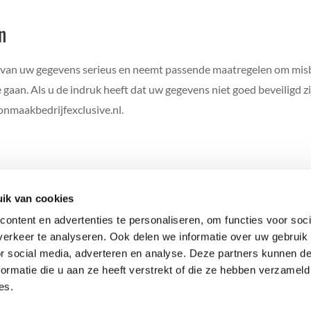
n
van uw gegevens serieus en neemt passende maatregelen om misb
aan. Als u de indruk heeft dat uw gegevens niet goed beveiligd zi
onmaakbedrijfexclusive.nl.
ik van cookies
Exclusive Schoonmaakbedrijf
Koningsspil 22
ontent en advertenties te personaliseren, om functies voor soci
4661TW Halsteren
erkeer te analyseren. Ook delen we informatie over uw gebruik
KvK
80607993
or social media, adverteren en analyse. Deze partners kunnen 
ormatie die u aan ze heeft verstrekt of die ze hebben verzameld
es.