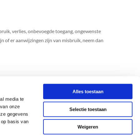
ruik, verlies, onbevoegde toegang, ongewenste
jn of er aanwijzingen zijn van misbruik, neem dan
0031164712510

Alles toestaan
info@schoonmaakbedrijfexclusive.nl

al media te
Privacyverklaring
 van onze
Selectie toestaan
Algemene voorwaarden
deze gegevens
 op basis van
Weigeren